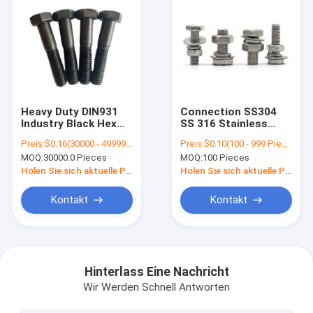
Heavy Duty DIN931
Connection SS304
Industry Black Hex
SS 316 Stainless
Bolt Carbon Steel
Steel Hex Bolts And
Preis:
$0.16(30000 - 49999 Pieces) $0.15(>=50000 Pieces)
Preis:
$0.10(100 - 999 Pieces) $0.05(1000 - 4999 Pieces) $0.01(>=5000 Pieces)
Stock OEM Support
Nuts Galvanized Eye
MOQ:
30000.0 Pieces
MOQ:
100 Pieces
Bolt With Small
Anchor Eye Bolts
Holen Sie sich aktuelle Preis
Holen Sie sich aktuelle Preis
Kontakt
Kontakt
Nach Hause
Produits
Hinterlass Eine Nachricht
Wir Werden Schnell Antworten
Über uns