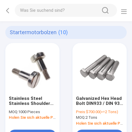
Startermotorbolzen
(10)
Stainless Steel
Galvanized Hex Head
Stainless Shoulder
Bolt DIN933 / DIN 931
Screws Slotted Head
4.8 / 6.8 / 8.8 / 10.9
MOQ:
1000 Pieces
Preis:
$700.00(>=2 Tons)
Cap Bolt M5
Galvanized / Hot Dip
Holen Sie sich aktuelle Preis
MOQ:
2 Tons
Fastener Multi-
Stainless
Diameters For
Holen Sie sich aktuelle Preis
Location