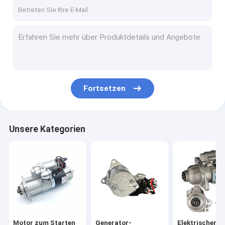
Kontakt
Motor zum Starten des Autos
Generator-Startermotor
Fortsetzen
Elektrischer Startermotor
Selbststartermotor
Unsere Kategorien
Wechselstrommotor
Komponenten für Startermotoren
Anlasser für Dieselmotoren
Motorstarter für Fahrzeuge
Motor zum Starten
Generator-
Elektrischer