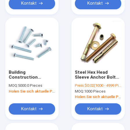
Kontakt
Kontakt
Building
Steel Hex Head
Construction
Sleeve Anchor Bolt
Manufacture Factory
With Hex Nuts
MOQ:
5000.0 Pieces
Preis:
$0.02(1000 - 4999 Pieces) $0.01(>=5000 Pieces)
DIN933 DIN931steel
Washer
Holen Sie sich aktuelle Preis
MOQ:
1000 Pieces
Hex Bolt And Nut
Holen Sie sich aktuelle Preis
Kontakt
Kontakt