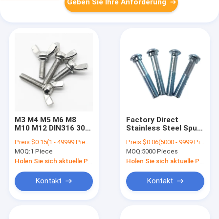
Geben Sie Ihre Anforderung
M3 M4 M5 M6 M8
Factory Direct
M10 M12 DIN316 304
Stainless Steel Spun
Stainless Steel A2-70
Head Oval Neck Bolt
Preis:
$0.15(1 - 49999 Pieces) $0.13(50000 - 99999 Pieces) $0.11(>=100000 Pieces)
Preis:
$0.06(5000 - 9999 Pieces) $0.05(>=10000 Pieces)
Hand Binding
Fish Bolt Track Bolt
MOQ:
1 Piece
MOQ:
5000 Pieces
Toolless Adjust Bolt
Butterfly Wing Head
Holen Sie sich aktuelle Preis
Holen Sie sich aktuelle Preis
Thumb Screw
Kontakt
Kontakt