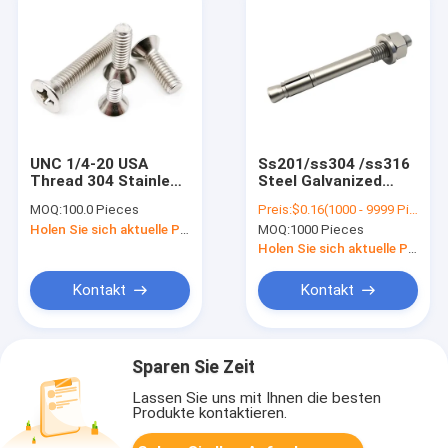
UNC 1/4-20 USA
Ss201/ss304 /ss316
Thread 304 Stainless
Steel Galvanized
Steel A2-70 Recess
Concrete Heavy Duty
MOQ:
100.0 Pieces
Preis:
$0.16(1000 - 9999 Pieces) $0.08(10000 - 49999 Pieces) $0.01(>=50000 Pieces)
Flat Phillips Flat
Concrete Wall
Holen Sie sich aktuelle Preis
MOQ:
1000 Pieces
Countersunk Head
Anchor Bolts /
Screw Cross Bolt
Wedge Stainless
Holen Sie sich aktuelle Preis
Steel Anchor
Expansion Bolt
Kontakt
Kontakt
Sparen Sie Zeit
Lassen Sie uns mit Ihnen die besten
Produkte kontaktieren.