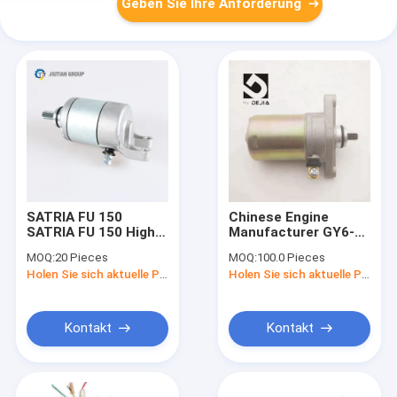
Geben Sie Ihre Anforderung
SATRIA FU 150
Chinese Engine
SATRIA FU 150 High
Manufacturer GY6-50
Quality Motorcycle
Engine Parts
MOQ:
20 Pieces
MOQ:
100.0 Pieces
Part Indonesia
Motorcycle Starter
Holen Sie sich aktuelle Preis
Holen Sie sich aktuelle Preis
Electric Starter
Motor
Motor
Kontakt
Kontakt