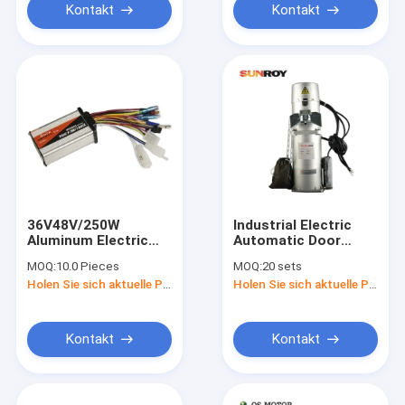
Ignition Manual
Kontakt
Kontakt
Clutch Foot Start
36V48V/250W
Industrial Electric
Aluminum Electric
Automatic Door
Bicycle Motorcycle
Opener AC 1000KG
MOQ:
10.0 Pieces
MOQ:
20 sets
Part Electric Control
Rolled Door Motor
Holen Sie sich aktuelle Preis
Holen Sie sich aktuelle Preis
Brushless Motor
Kontakt
Kontakt