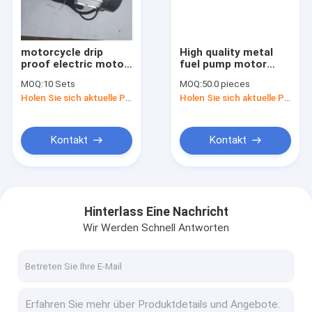
Kontakt
motorcycle drip
High quality metal
proof electric motor
fuel pump motor
Motor zum Starten des Autos
electric bicycle
motorcycle for
MOQ:
10 Sets
MOQ:
50.0 pieces
motor 60v 1000W
ZS250GY-3
Holen Sie sich aktuelle Preis
Holen Sie sich aktuelle Preis
650W 800W
motorcycle fuel
Generator-Startermotor
pump
Elektrischer Startermotor
Kontakt
Kontakt
Selbststartermotor
Wechselstrommotor
Hinterlass Eine Nachricht
Wir Werden Schnell Antworten
Komponenten für Startermotoren
Anlasser für Dieselmotoren
Motorstarter für Fahrzeuge