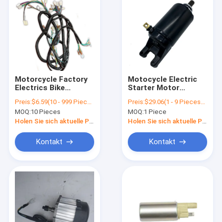
Motorcycle Factory
Motocycle Electric
Electrics Bike
Starter Motor
Scooter Wiring
Leaving For Suzuki
Preis:
$6.59(10 - 999 Pieces) $5.99(1000 - 1999 Pieces) $4.99(2000 - 2999 Pieces) $3.99(>=3000 Pieces)
Preis:
$29.06(1 - 9 Pieces) $26.64(10 - 99 Pieces) $24.06(>=100 Pieces)
Trailer Motorcycle
GSF600 GSF600S
MOQ:
10 Pieces
MOQ:
1 Piece
Motor Wiring
GSF400 GSF650S
Assembly Har
Bandit 600 31100-
Holen Sie sich aktuelle Preis
Holen Sie sich aktuelle Preis
Manufacture
10D00 GSF 650 650S
Kontakt
Kontakt
Nach Hause
Produits
Über uns