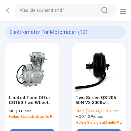
Elektromotor Für Motorräder
(12)
Limited Time Offer
Two Series QS 205
CG150 Two Wheel
50H V3 3000w
Motorcycle Engine
Electric Bike Motor
MOQ:
1 Piece
Preis:
$299.00(1 - 19 Pieces) $259.00(20 - 99 Pieces) $229.00(>=100 Pieces)
Three Wheel
80km/h Extra Type
Holen Sie sich aktuelle Preis
MOQ:
1.0 Pieces
Motorcycle Engine
Vertical 8 Stage AC
Holen Sie sich aktuelle Preis
Electric / Magneto