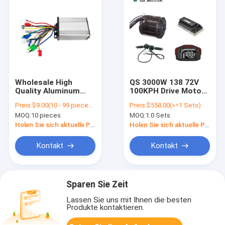
Wholesale High
QS 3000W 138 72V
Quality Aluminum
100KPH Drive Motor
Shell Wire Hub Motor
Waterproof 428 Mid
Preis:
$9.00(10 - 99 pieces) $8.80(100 - 499 pieces) $8.50(>=500 pieces)
Preis:
$558.00(>=1 Sets)
Controller For
Power Chain Train
MOQ:
10 pieces
MOQ:
1.0 Sets
Electric Motorcycle /
Kits With EM150SP
Bicycle /Scooter/ Car
Controller
Holen Sie sich aktuelle Preis
Holen Sie sich aktuelle Preis
Kontakt
Kontakt
Sparen Sie Zeit
Lassen Sie uns mit Ihnen die besten
Produkte kontaktieren.